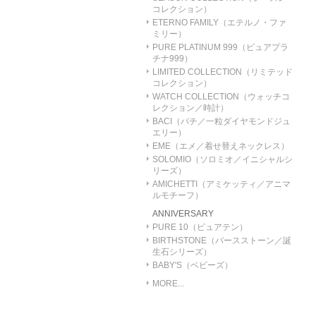
コレクション）
ETERNO FAMILY（エテルノ・ファ
ミリー）
PURE PLATINUM 999（ピュアプラ
チナ999）
LIMITED COLLECTION（リミテッド
コレクション）
WATCH COLLECTION（ウォッチコ
レクション／時計）
BACI（バチ／一粒ダイヤモンドジュ
エリー）
EME（エメ／着せ替えネックレス）
SOLOMIO（ソロミオ／イニシャルシ
リーズ）
AMICHETTI（アミケッティ／アニマ
ルモチーフ）
ANNIVERSARY
PURE 10（ピュアテン）
BIRTHSTONE（バースストーン／誕
生石シリーズ）
BABY'S（ベビーズ）
MORE...