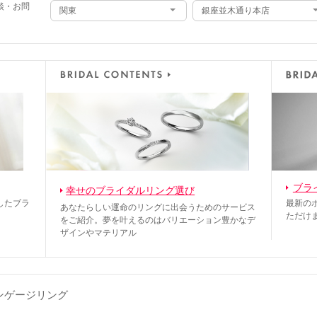
談・お問
関東
銀座並木通り本店
ブラ
幸せのブライダルリング選び
したブラ
最新の
あなたらしい運命のリングに出会うためのサービス
ただけ
をご紹介。夢を叶えるのはバリエーション豊かなデ
ザインやマテリアル
ンゲージリング