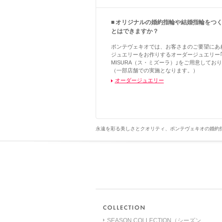
オリジナルの婚約指輪や結婚指輪をつ
とはできますか？
ポンテヴェキオでは、お客さまのご要望にあ
ジュエリーをお作りするオーダージュエリー｢
MISURA（ス・ミズーラ）｣をご用意してお
（一部店舗での実施となります。）
オーダージュエリー
永遠を彩る美しさとクオリティ、ポンテヴェキオの婚約
SEASON COLLECTION（シーズン