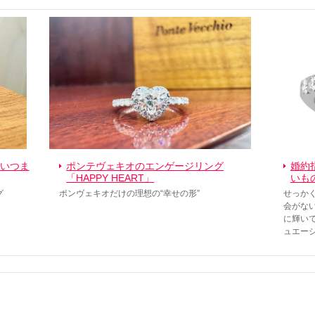
いつま
ポンテヴェキオのエンゲージリング
婚約
「HAPPY HEART」
いも
グ
ポンヴェキオだけの理想の“幸せの形”
せっか
会がな
に輝い
ュエー