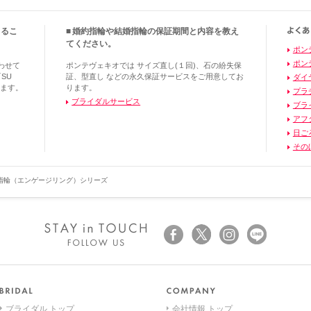
くるこ
婚約指輪や結婚指輪の保証期間と内容を教え
てください。
ポン
ポン
わせて
ポンテヴェキオでは サイズ直し(１回)、石の紛失保
SU
証、型直し などの永久保証サービスをご用意してお
ダイ
ります。
ります。
プラ
ブライダルサービス
ブラ
アフ
日ご
その
指輪（エンゲージリング）シリーズ
ブライダル トップ
会社情報 トップ