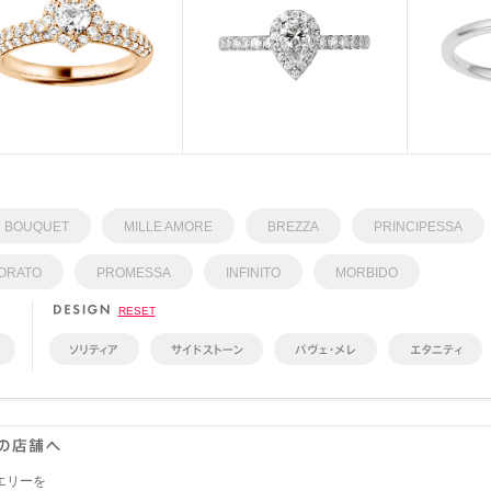
BOUQUET
MILLE AMORE
BREZZA
PRINCIPESSA
IORATO
PROMESSA
INFINITO
MORBIDO
RESET
エリーを