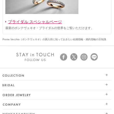
ブライダル スペシャルページ
最新のポンテヴェキオ・ブライダルの世界をご覧いただけます。
Ponte Vecchio（ポンテヴェキオ）の購入前に知っておきたい結婚指輪・婚約指輪の豆知識
SEASON COLLECTION（シーズンコレクション）
ブライダル トップ
ETERNO FAMILY（エテルノ・ファミリー）
オーダージュエリー
婚約指輪（エンゲージリング）
PURE PLATINUM 999（ピュアプラチナ999）