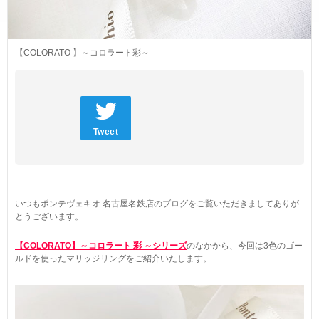
ネックレス
ブライダルフェア
ANNIVERSARY
リング
ブライダルサービス
PURE 10（ピュアテン）
【COLORATO 】～コロラート彩～
ピアス
婚約指輪・結婚指輪よくあるご質問
BIRTHSTONE（バースストーン／誕生石シリーズ）
イヤーカフ
ブライダル来店予約
BABY'S（ベビーズ）
イヤリング
Tweet
MORE...
ブレスレット
いつもポンテヴェキオ 名古屋名鉄店のブログをご覧いただきましてありが
とうございます。
【COLORATO】～コロラート 彩 ～シリーズ
のなかから、今回は3色のゴー
ルドを使ったマリッジリングをご紹介いたします。