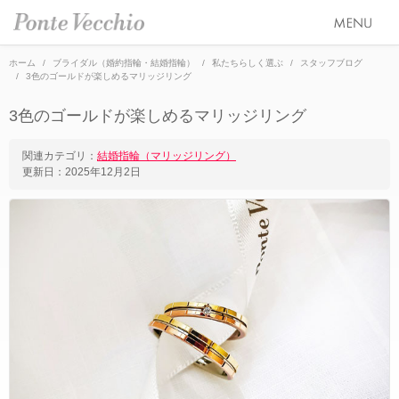
ホーム
ブライダル（婚約指輪・結婚指輪）
私たちらしく選ぶ
スタッフブログ
3色のゴールドが楽しめるマリッジリング
SEASON COLLECTION（シーズンコレクション）
3色のゴールドが楽しめるマリッジリング
ETERNO FAMILY（エテルノ・ファミリー）
ブライダル トップ
関連カテゴリ：
結婚指輪（マリッジリング）
PURE PLATINUM 999（ピュアプラチナ999）
更新日：
2025年12月2日
婚約指輪（エンゲージリング）
オーダージュエリー
LIMITED COLLECTION（リミテッドコレクション）
結婚指輪（マリッジリング）
会社情報 トップ
WATCH COLLECTION（ウォッチコレクション／時計）
レイヤード特集
ブランドスローガン
ニュース&キャンペーン
BACI（バチ／一粒ダイヤモンドジュエリー）
HAPPY HEARTの魅力
ブランドポジション
店舗情報
EME（エメ／着せ替えネックレス）
幸せのブライダルリング選び
会社概要
オンラインショップ トップ
SOLOMIO（ソロミオ／イニシャルシリーズ）
私たちらしく選ぶ 婚約指輪・結婚指輪
採用情報
ALL
AMICHETTI（アミケッティ／アニマルモチーフ）
Ponte Vecchioのダイヤモンドについて